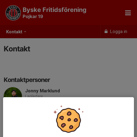
Byske Fritidsförening
Pojkar 19
Logga in
Kontakt
Kontakt
Kontaktpersoner
Jonny Marklund
Lagledare
072-528 75 25
Jonnymarklund@hotmail.com