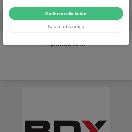
Alexander From
Tränare
Godkänn alla kakor
Referat
Bara nödvändiga
Inget referat skrivet