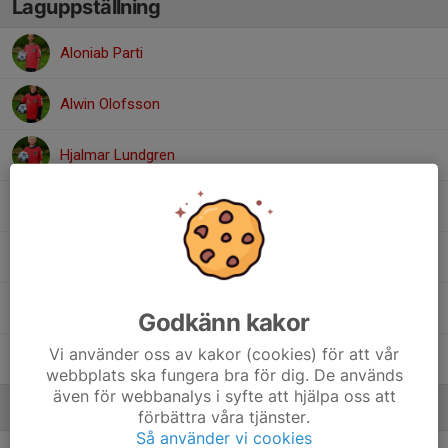
Laguppställning
Aloniab Parti
Alwin Olofsson
Hjalmar Lundgren
Liam Gustavsson
Matteo From
Viggo Marklund
Godkänn kakor
Vi använder oss av kakor (cookies) för att vår
Yngve Bergman
webbplats ska fungera bra för dig. De används
även för webbanalys i syfte att hjälpa oss att
Ledare
förbättra våra tjänster.
Så använder vi cookies