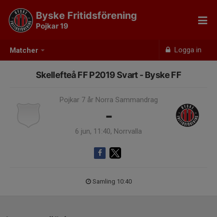
Byske Fritidsförening
Pojkar 19
Logga in
Matcher
Skellefteå FF P2019 Svart - Byske FF
Pojkar 7 år Norra Sammandrag
-
6 jun, 11:40, Norrvalla
Samling 10:40