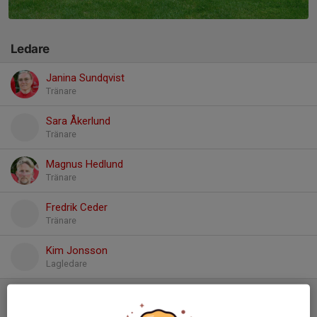
Ledare
Janina Sundqvist
Tränare
Sara Åkerlund
Tränare
Magnus Hedlund
Tränare
Fredrik Ceder
Tränare
Kim Jonsson
Lagledare
Spelare