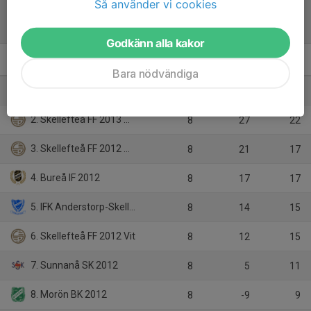
Så använder vi cookies
Tabell
Godkänn alla kakor
Pojkar 14 år Norra
M
+/-
P
Bara nödvändiga
1. Skellefteå FF 2013 Vit
8
37
24
2. Skellefteå FF 2013 Svart
8
27
22
3. Skellefteå FF 2012 Svart
8
21
17
4. Bureå IF 2012
8
17
17
5. IFK Anderstorp-Skellefteå 2012
8
14
15
6. Skellefteå FF 2012 Vit
8
12
15
7. Sunnanå SK 2012
8
5
11
8. Morön BK 2012
8
-9
9