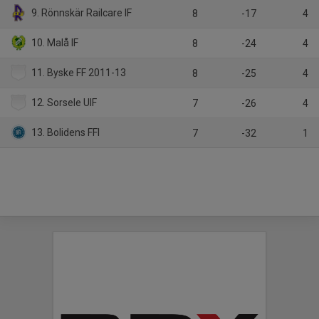
9. Rönnskär Railcare IF
8
-17
4
10. Malå IF
8
-24
4
11. Byske FF 2011-13
8
-25
4
12. Sorsele UIF
7
-26
4
13. Bolidens FFI
7
-32
1