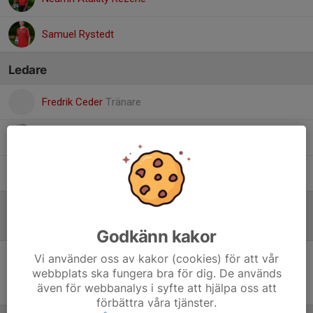
Samuel Rystedt
Ledare
Fredrik Ceder
Tränare
Janina Sundqvist
Tränare
Kim Jonsson
Lagledare
Referat
Godkänn kakor
Vi använder oss av kakor (cookies) för att vår
webbplats ska fungera bra för dig. De används
Inget referat skrivet
även för webbanalys i syfte att hjälpa oss att
förbättra våra tjänster.