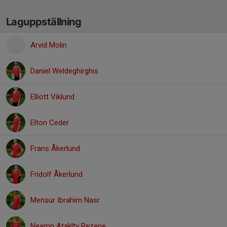
Laguppställning
Arvid Molin
Daniel Weldeghirghis
Elliott Viklund
Elton Ceder
Frans Åkerlund
Fridolf Åkerlund
Mensur Ibrahim Nasr
Neamn Ataklty Rezene