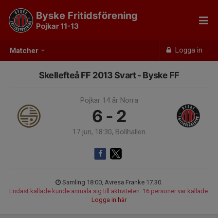
Byske Fritidsförening
Pojkar 11-13
Logga in
Matcher
Skellefteå FF 2013 Svart - Byske FF
Pojkar 14 år Norra
6 - 2
17 jun, 18:30, Bollhallen
Samling 18:00, Avresa Franke 17.30.
Endast kallade kunde anmäla sig till aktiviteten. 16 personer var kallade.
Logga in här