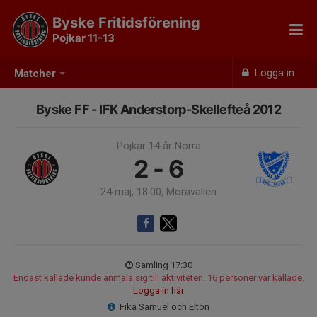
Byske Fritidsförening
Pojkar 11-13
Logga in
Matcher
Byske FF - IFK Anderstorp-Skellefteå 2012
Pojkar 14 år Norra
2 - 6
24 maj, 18:00, Moravallen
Samling 17:30
Endast kallade kunde anmäla sig till aktiviteten. 16 personer var kallade.
Logga in här
Fika Samuel och Elton