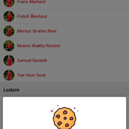
Frans Åkerlund
Fridolf Åkerlund
Mensur Ibrahim Nasr
Neamn Ataklty Rezene
Samuel Rystedt
Yae Hyun Seok
Ledare
Fredrik Ceder
Tränare
Janina Sundqvist
Tränare