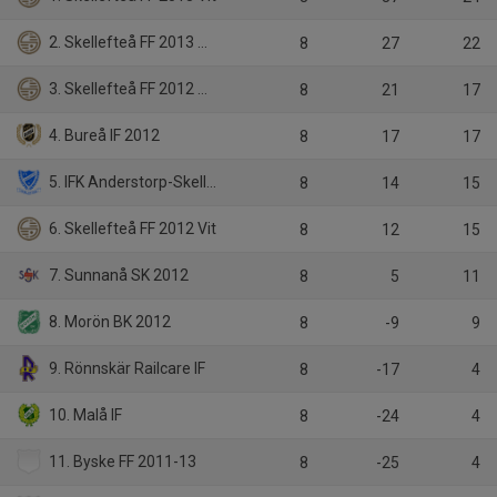
2. Skellefteå FF 2013 Svart
8
27
22
3. Skellefteå FF 2012 Svart
8
21
17
4. Bureå IF 2012
8
17
17
5. IFK Anderstorp-Skellefteå 2012
8
14
15
6. Skellefteå FF 2012 Vit
8
12
15
7. Sunnanå SK 2012
8
5
11
8. Morön BK 2012
8
-9
9
9. Rönnskär Railcare IF
8
-17
4
10. Malå IF
8
-24
4
11. Byske FF 2011-13
8
-25
4