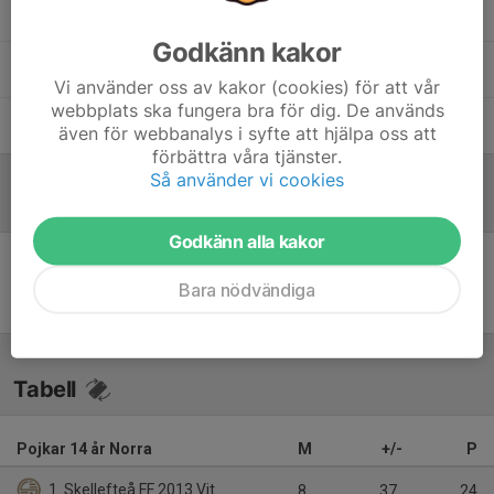
Kim Jonsson
Lagledare
Godkänn kakor
Magnus Hedlund
Tränare
Vi använder oss av kakor (cookies) för att vår
webbplats ska fungera bra för dig. De används
Sara Åkerlund
Tränare
även för webbanalys i syfte att hjälpa oss att
förbättra våra tjänster.
Så använder vi cookies
Referat
Godkänn alla kakor
Inget referat skrivet
Bara nödvändiga
Tabell
Pojkar 14 år Norra
M
+/-
P
1. Skellefteå FF 2013 Vit
8
37
24