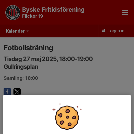
Byske Fritidsförening
Flickor 19
Logga in
Kalender
Fotbollsträning
Tisdag 27 maj 2025, 18:00-19:00
Gullringsplan
Samling: 18:00