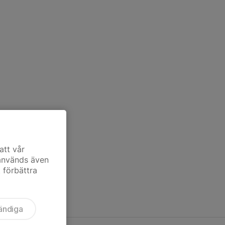
att vår
 används även
t förbättra
ändiga