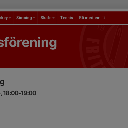
ckey
Simning
Skate
Tennis
Bli medlem
sförening
ng
, 18:00-19:00