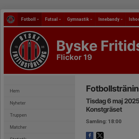
Fotboll
Futsal
Gymnastik
Innebandy
Isho
Byske Fritid
Flickor 19
Fotbollsträni
Hem
Tisdag 6 maj 2025
Nyheter
Konstgräset
Truppen
Samling: 18:00
Matcher