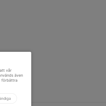
att vår
 används även
t förbättra
ändiga