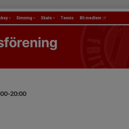
ckey
Simning
Skate
Tennis
Bli medlem
sförening
9:00-20:00