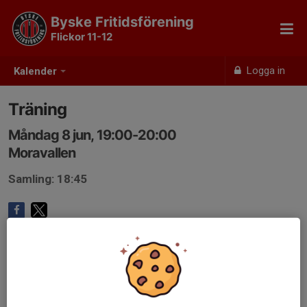
Byske Fritidsförening
Flickor 11-12
Logga in
Kalender
Träning
Måndag 8 jun, 19:00-20:00
Moravallen
Samling: 18:45