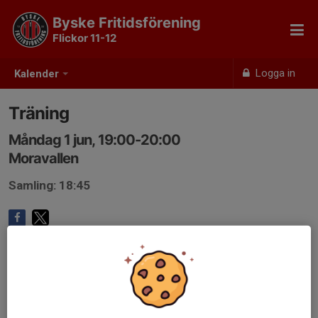
Byske Fritidsförening
Flickor 11-12
Logga in
Kalender
Träning
Måndag 1 jun, 19:00-20:00
Moravallen
Samling: 18:45