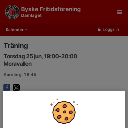
Byske Fritidsförening
Damlaget
Logga in
Kalender
Träning
Torsdag 25 jun, 19:00-20:00
Moravallen
Samling: 18:45