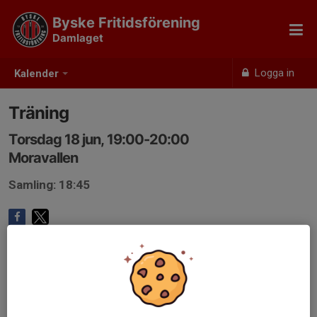
Byske Fritidsförening
Damlaget
Logga in
Kalender
Träning
Torsdag 18 jun, 19:00-20:00
Moravallen
Samling: 18:45