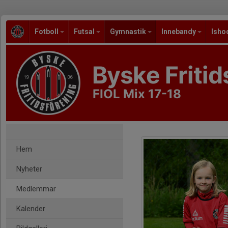
Fotboll
Futsal
Gymnastik
Innebandy
Isho
Byske Fritid
FIOL Mix 17-18
Hem
Nyheter
Medlemmar
Kalender