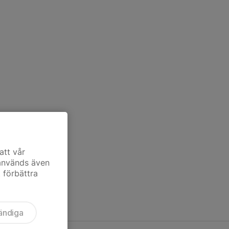
att vår
 används även
t förbättra
ändiga