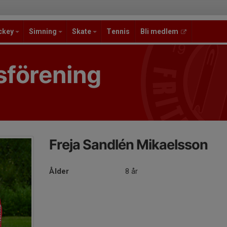
ckey
Simning
Skate
Tennis
Bli medlem
sförening
Freja Sandlén Mikaelsson
Ålder
8 år