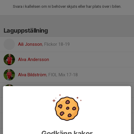
Svara i kallelsen om ni behöver skjuts eller har plats över i bilen.
Laguppställning
Aili Jonsson
, Flickor 18-19
Alva Andersson
Alva Bildström
, FIOL Mix 17-18
Angela Dahlberg Lindström
Flora Lindgren
Lillemor Bergh
Godkänn kakor