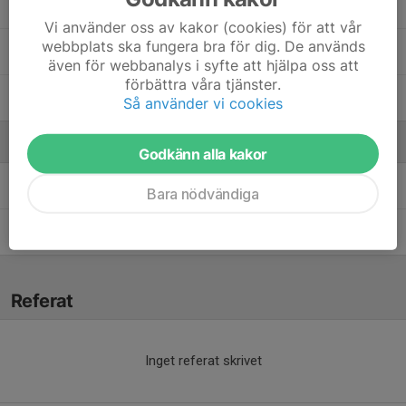
Maj Långdahl
Vi använder oss av kakor (cookies) för att vår
webbplats ska fungera bra för dig. De används
Dolt namn
, Tre Kronors Hockeyskola Mix 18-20
även för webbanalys i syfte att hjälpa oss att
förbättra våra tjänster.
Saga Larsson
Så använder vi cookies
Ledare
Godkänn alla kakor
Jesper Lindgren
Tränare
Bara nödvändiga
Linnea Bildström
Tränare
Referat
Inget referat skrivet