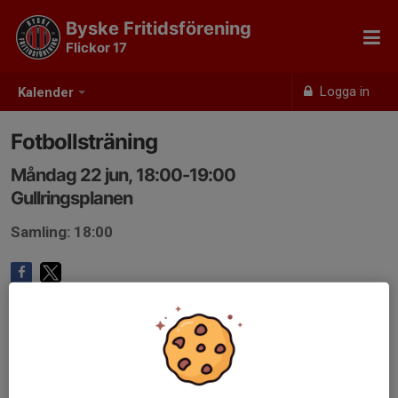
Byske Fritidsförening
Flickor 17
Logga in
Kalender
Fotbollsträning
Måndag 22 jun, 18:00-19:00
Gullringsplanen
Samling: 18:00