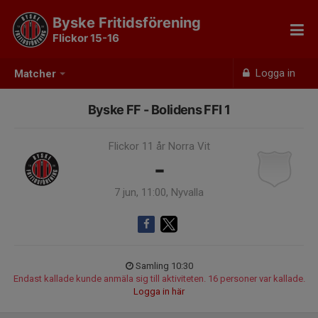
Byske Fritidsförening
Flickor 15-16
Logga in
Matcher
Byske FF - Bolidens FFI 1
Flickor 11 år Norra Vit
-
7 jun, 11:00, Nyvalla
Samling 10:30
Endast kallade kunde anmäla sig till aktiviteten. 16 personer var kallade.
Logga in här