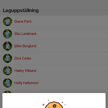
Laguppställning
Diana Parti
Ella Lundmark
Ellen Berglund
Elna Ceder
Hailey Viklund
Holly Hellström
Kellie Lundgren
Khalis Fuad Gedi