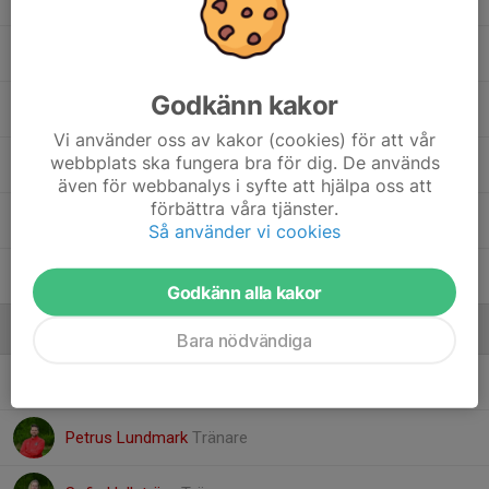
Nellie Lindgren
Godkänn kakor
Saeda Ibrahim Nasr
Vi använder oss av kakor (cookies) för att vår
webbplats ska fungera bra för dig. De används
Selma Zouari
även för webbanalys i syfte att hjälpa oss att
förbättra våra tjänster.
Tuva Johansson
Så använder vi cookies
Vera Holmlund
Godkänn alla kakor
Ledare
Bara nödvändiga
Johanna Lundmark
Lagledare
Petrus Lundmark
Tränare