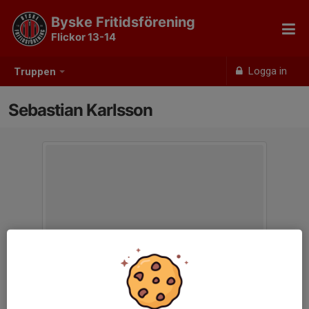
Byske Fritidsförening
Flickor 13-14
Logga in
Truppen
Sebastian Karlsson
Titel
Tränare