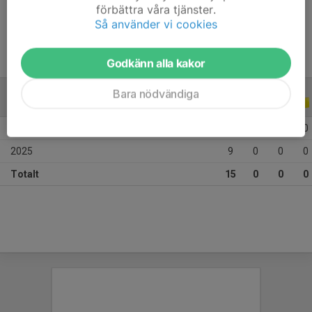
förbättra våra tjänster.
Ålder
12 år
Så använder vi cookies
Godkänn alla kakor
Bara nödvändiga
ALLA SERIER
ALLA ÅR
2026
6
0
0
0
2025
9
0
0
0
Totalt
15
0
0
0