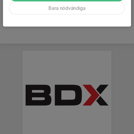
Ålder
43 år
Bara nödvändiga