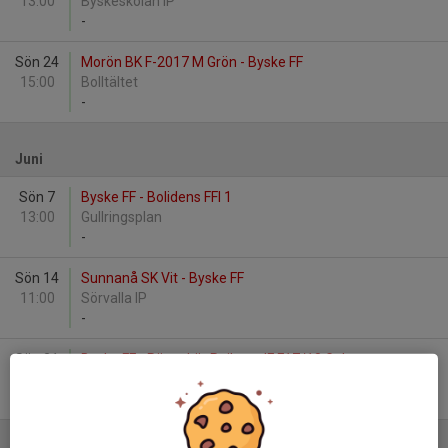
13:00
Byskeskolan IP
-
Sön 24
Morön BK F-2017 M Grön - Byske FF
15:00
Bolltältet
-
Juni
Sön 7
Byske FF - Bolidens FFI 1
13:00
Gullringsplan
-
Sön 14
Sunnanå SK Vit - Byske FF
11:00
Sörvalla IP
-
Sön 21
Byske FF - Rönnskär Railcare IF F17/18 Gul
15:30
Gullringsplan
-