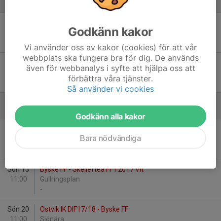
Augusti
Lör 15
Rönnskär Railcare IF F17/18 Gul - Byske FF
Godkänn kakor
15:00
Örjan
-
Vi använder oss av kakor (cookies) för att vår
webbplats ska fungera bra för dig. De används
Lör 29
Byske FF - Bureå IF F17
även för webbanalys i syfte att hjälpa oss att
12:00
Gullringsplan
förbättra våra tjänster.
-
Så använder vi cookies
September
Godkänn alla kakor
Sön 6
Bolidens FFI 1 - Byske FF
Bara nödvändiga
00:00
Malmbacka konstgräs
-
Sön 13
Byske FF - Skellefteå FF F2017 Vit
11:00
Gullringsplan
-
Sön 20
Ostvik IK DIF17/18 - Byske FF
11:00
Sjönära