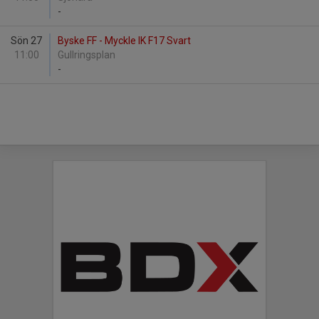
-
Sön 27
Byske FF - Myckle IK F17 Svart
11:00
Gullringsplan
-